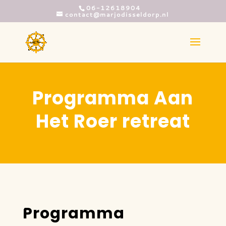
06-12618904
contact@marjodisseldorp.nl
Programma Aan
Het Roer retreat
Programma