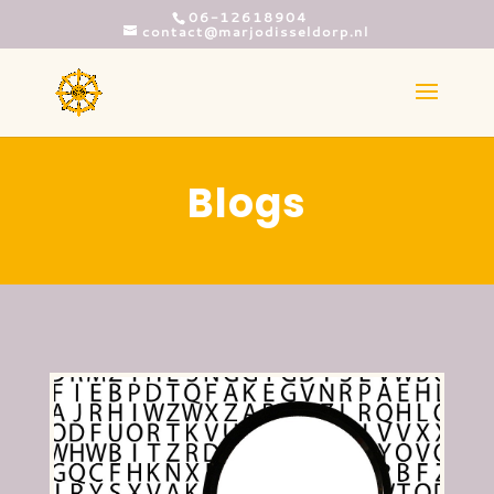
06-12618904
contact@marjodisseldorp.nl
Blogs