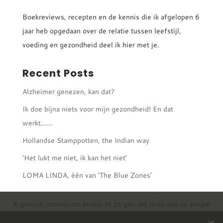
Boekreviews, recepten en de kennis die ik afgelopen 6
jaar heb opgedaan over de relatie tussen leefstijl,
voeding en gezondheid deel ik hier met je.
Recent Posts
Alzheimer genezen, kan dat?
Ik doe bijna niets voor mijn gezondheid! En dat
werkt……
Hollandse Stamppotten, the Indian way
‘Het lukt me niet, ik kan het niet’
LOMA LINDA, één van ‘The Blue Zones’
Ik gebruik cookies om ervoor te zorgen dat onze site zo soepel
mogelijk draait. Als je doorgaat met het gebruiken van deze