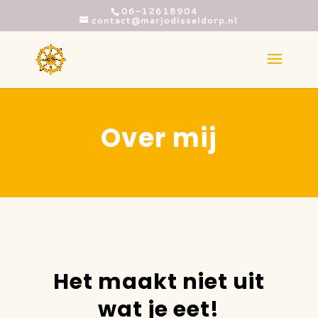
06-12618904
contact@marjodisseldorp.nl
Over mij
Het maakt niet uit
wat je eet!