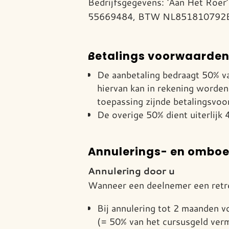
Bedrijfsgegevens: ‘Aan Het Roer
55669484, BTW NL851810792B0
Betalings voorwaarden
De aanbetaling bedraagt 50% va
hiervan kan in rekening worden
toepassing zijnde betalingsvo
De overige 50% dient uiterlijk 
Annulerings- en ombo
Annulering door u
Wanneer een deelnemer een retre
Bij annulering tot 2 maanden v
(= 50% van het cursusgeld ver