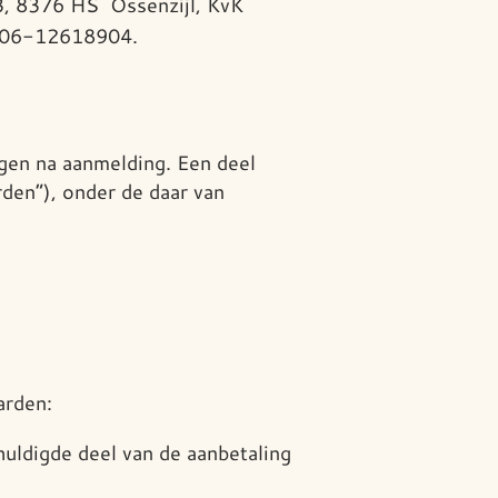
3, 8376 HS Ossenzijl, KvK
06-12618904.
gen na aanmelding. Een deel
den”), onder de daar van
arden:
huldigde deel van de aanbetaling